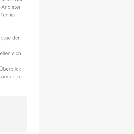
-Anbieter
 Tennis-
resse der
e
eilen sich
 Überblick
 komplette