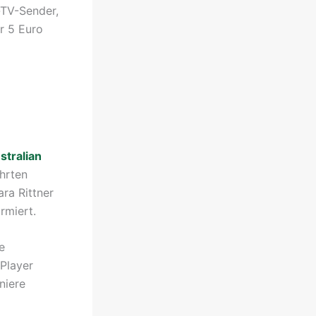
-TV-Sender,
ur 5 Euro
stralian
hrten
ra Rittner
rmiert.
e
-Player
niere