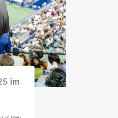
25 im
is im Free-