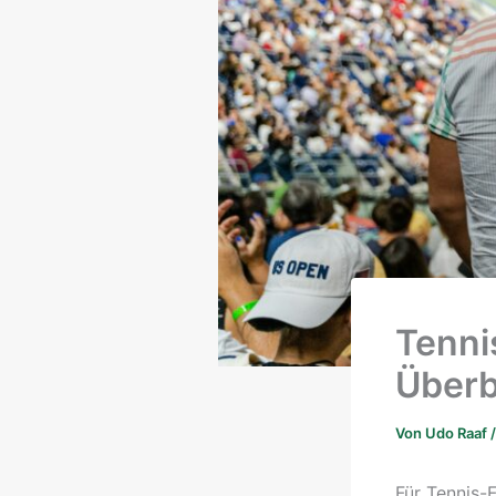
Tenni
Überb
Von
Udo Raaf
Für Tennis-