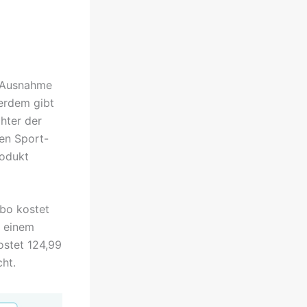
t Ausnahme
erdem gibt
chter der
hen Sport-
rodukt
bo kostet
s einem
ostet 124,99
ht.