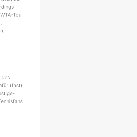
rdings
e WTA-Tour
t
n.
g des
für (fast)
stige-
ennisfans