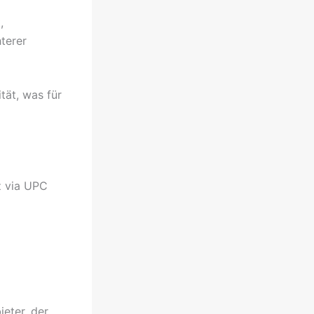
,
hterer
tät, was für
z via UPC
eter, der