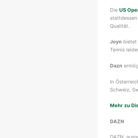
Die
US Ope
stattdessen
Qualität.
Joyn
bietet
Tennis leide
Dazn
ermögl
In Österrei
Schweiz, S
Mehr zu Di
DAZN
DAZN, ausge